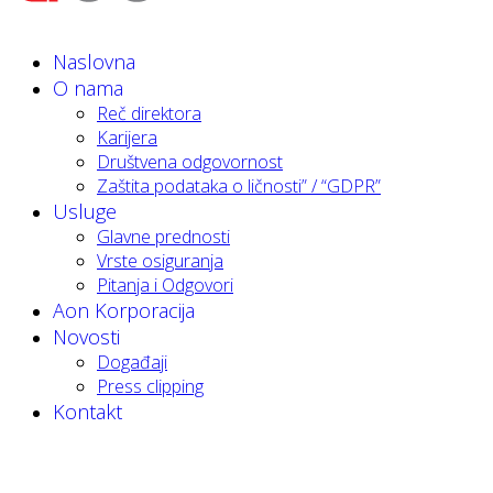
Naslovna
O nama
Reč direktora
Karijera
Društvena odgovornost
Zaštita podataka o ličnosti” / “GDPR”
Usluge
Glavne prednosti
Vrste osiguranja
Pitanja i Odgovori
Aon Korporacija
Novosti
Događaji
Press clipping
Kontakt