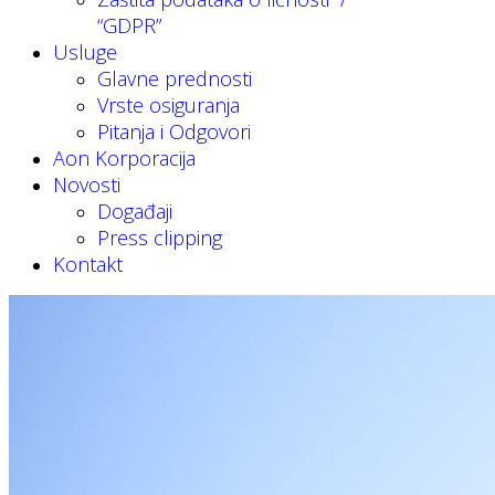
“GDPR”
Usluge
Glavne prednosti
Vrste osiguranja
Pitanja i Odgovori
Aon Korporacija
Novosti
Događaji
Press clipping
Kontakt