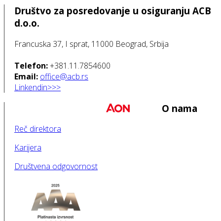
Društvo za posredovanje u osiguranju ACB
d.o.o.
Francuska 37, I sprat, 11000 Beograd, Srbija
Telefon
:
+381.11.7854600
Email:
office@acb.rs
Linkendin
>>>
O nama
Reč direktora
Karijera
Društvena odgovornost