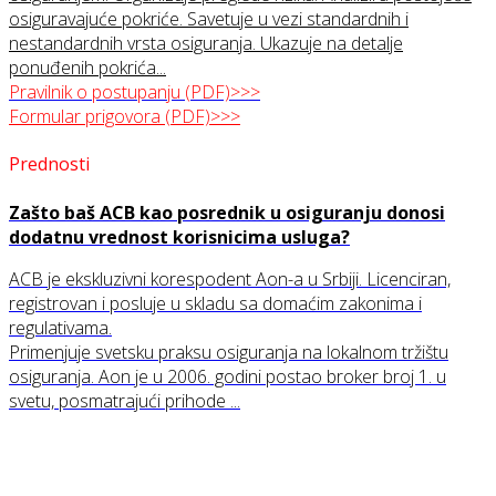
osiguravajuće pokriće. Savetuje u vezi standardnih i
nestandardnih vrsta osiguranja. Ukazuje na detalje
ponuđenih pokrića...
Pravilnik o postupanju (PDF)>>>
Formular prigovora (PDF)>>>
Prednosti
Zašto baš ACB kao posrednik u osiguranju donosi
dodatnu vrednost korisnicima usluga?
ACB je ekskluzivni korespodent Aon-a u Srbiji. Licenciran,
registrovan i posluje u skladu sa domaćim zakonima i
regulativama.
Primenjuje svetsku praksu osiguranja na lokalnom tržištu
osiguranja. Aon je u 2006. godini postao broker broj 1. u
svetu, posmatrajući prihode ...