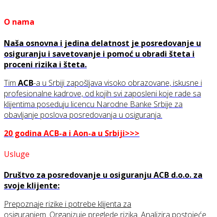
O nama
Naša osnovna i jedina delatnost je posredovanje u
osiguranju i savetovanje i pomoć u obradi šteta i
proceni rizika i šteta.
Tim
ACB
-a u Srbiji zapošljava visoko obrazovane, iskusne i
profesionalne kadrove, od kojih svi zaposleni koje rade sa
klijentima poseduju licencu Narodne Banke Srbije za
obavljanje poslova posredovanja u osiguranja.
20 godina ACB-a i Aon-a u Srbiji>>>
Usluge
Društvo za posredovanje u osiguranju ACB d.o.o. za
svoje klijente:
Prepoznaje rizike i potrebe klijenta za
osiguranjem. Organizuje preglede rizika. Analizira postojeće