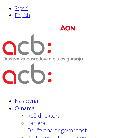
Srpski
English
Naslovna
O nama
Reč direktora
Karijera
Društvena odgovornost
Zaštita podataka o ličnosti” /